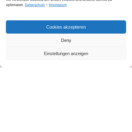
Trauerfeier und der Abschied von einem
optimieren.
Datenschutz
–
Impressum
geliebten Menschen sind wichtige
Bestandteile der Trauerzeit. Deshalb liegt
es mir am Herzen, für Sie und Ihre
Cookies akzeptieren
Angehörigen eine schöne Trauerfeier zu
gestalten. Persönlich und würdevoll, so wie
Deny
Sie es sich für Ihren geliebten Angehörigen
wünschen.
Einstellungen anzeigen
Ihre Julia
Udovicic