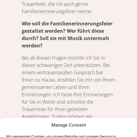
Trauerfeier, die ich auch gerne
Familienerinnerungsfeier nenne.
Wie soll die Familienerinnerungsfeier
gestaltet werden? Wer führt diese
durch? Soll sie mit Musik untermalt
werden?
Bei all diesen Fragen möchte ich Sie in
dieser schwierigen Zeit unterstützen. Bei
einem vertrauensvollen Gespräch bei
Ihnen zu Hause, erzählen Sie mir von Ihrem
gemeinsamen Leben und Ihren
Erinnerungen. Ich fasse Ihre Erinnerungen
für Sie in Worte und schreibe die
Trauerrede für Ihren geliebten
Angehörigen. Zudem können wir
gemeinsam die Musikauswahl und den
Manage Consent
Ablauf der Trauerfeier besprechen. Die
Wir verwenden Cookies, um unsere Website und unseren Service zu